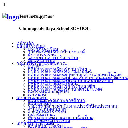
โรงเรียนชินนุกูลวิทยา
Chinnugoolvittaya School SCHOOL
หน้าหลัก
ข้อมูลโรงเรียน
ประวัติโรงเรียน
วิสัยทัศน์/พันธกิจ/เป้าประสงค์
ผังอาคารเรียน
โครงสร้างการบริหารงาน
ข้อมูลนักเรียน
กลุ่มบริหารงาน/กลุ่มสาระ
ผู้บริหาร
กลุ่มสาระการเรียนรู้ภาษาไทย
กลุ่มสาระการเรียนรู้คณิตศาสตร์
กลุ่มสาระการเรียนรู้วิทยาศาสตร์และเทคโนโลยี
กลุ่มสาระการเรียนรู้สังคมศึกษาศาสนาและวัฒธร
กลุ่มสาระการเรียนรู้สุขศึกษาและพละศึกษา
กลุ่มสาระการเรียนรู้ศิลปะ
กลุ่มสาระการเรียนรู้การงานอาชีพ
กลุ่มสาระการเรียนรู้ภาษาต่างประเทศ
กิจกรรมพัฒนาผู้เรียน
เจ้าหน้าที่
เอกสารเผยแพร่
แผนพัฒนาคุณภาพการศึกษา
แผนปฏิบัติการ
รายงานผลการดำเนินงานประจำปีงบประมาณ
งานประกันคุณภาพ
สารสนเทศโรงเรียน
คู่มือนักเรียน
กฎระเบียบเครื่องแต่งกายนักเรียน
ภาพกิจกรรมโรงเรียน
เอกสารดาวน์โหลด
สัญลักษณ์โรงเรียน