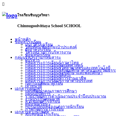
โรงเรียนชินนุกูลวิทยา
Chinnugoolvittaya School SCHOOL
หน้าหลัก
ข้อมูลโรงเรียน
ประวัติโรงเรียน
วิสัยทัศน์/พันธกิจ/เป้าประสงค์
ผังอาคารเรียน
โครงสร้างการบริหารงาน
ข้อมูลนักเรียน
กลุ่มบริหารงาน/กลุ่มสาระ
ผู้บริหาร
กลุ่มสาระการเรียนรู้ภาษาไทย
กลุ่มสาระการเรียนรู้คณิตศาสตร์
กลุ่มสาระการเรียนรู้วิทยาศาสตร์และเทคโนโลยี
กลุ่มสาระการเรียนรู้สังคมศึกษาศาสนาและวัฒธร
กลุ่มสาระการเรียนรู้สุขศึกษาและพละศึกษา
กลุ่มสาระการเรียนรู้ศิลปะ
กลุ่มสาระการเรียนรู้การงานอาชีพ
กลุ่มสาระการเรียนรู้ภาษาต่างประเทศ
กิจกรรมพัฒนาผู้เรียน
เจ้าหน้าที่
เอกสารเผยแพร่
แผนพัฒนาคุณภาพการศึกษา
แผนปฏิบัติการ
รายงานผลการดำเนินงานประจำปีงบประมาณ
งานประกันคุณภาพ
สารสนเทศโรงเรียน
คู่มือนักเรียน
กฎระเบียบเครื่องแต่งกายนักเรียน
ภาพกิจกรรมโรงเรียน
เอกสารดาวน์โหลด
สัญลักษณ์โรงเรียน